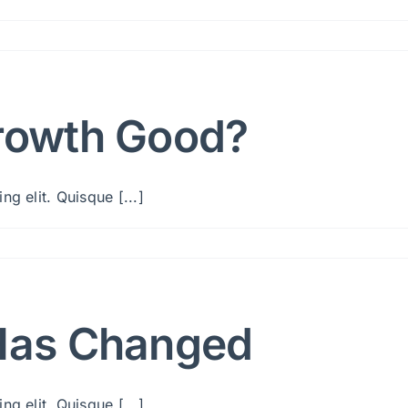
Growth Good?
g elit. Quisque [...]
 Has Changed
g elit. Quisque [...]