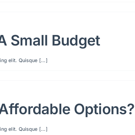
 A Small Budget
g elit. Quisque [...]
Affordable Options?
g elit. Quisque [...]